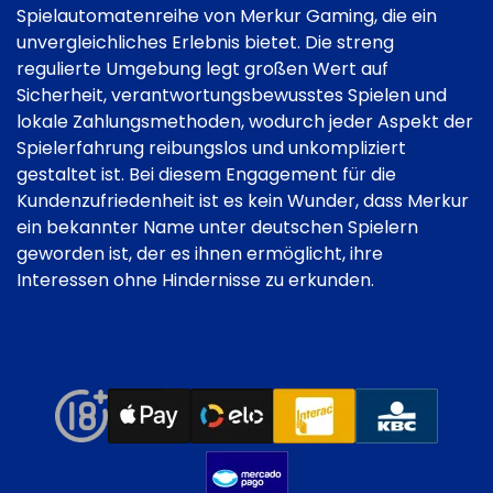
Spielautomatenreihe von Merkur Gaming, die ein
unvergleichliches Erlebnis bietet. Die streng
regulierte Umgebung legt großen Wert auf
Sicherheit, verantwortungsbewusstes Spielen und
lokale Zahlungsmethoden, wodurch jeder Aspekt der
Spielerfahrung reibungslos und unkompliziert
gestaltet ist. Bei diesem Engagement für die
Kundenzufriedenheit ist es kein Wunder, dass Merkur
ein bekannter Name unter deutschen Spielern
geworden ist, der es ihnen ermöglicht, ihre
Interessen ohne Hindernisse zu erkunden.