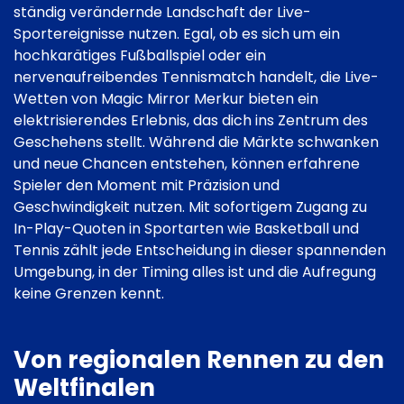
ständig verändernde Landschaft der Live-
Sportereignisse nutzen. Egal, ob es sich um ein
hochkarätiges Fußballspiel oder ein
nervenaufreibendes Tennismatch handelt, die Live-
Wetten von Magic Mirror Merkur bieten ein
elektrisierendes Erlebnis, das dich ins Zentrum des
Geschehens stellt. Während die Märkte schwanken
und neue Chancen entstehen, können erfahrene
Spieler den Moment mit Präzision und
Geschwindigkeit nutzen. Mit sofortigem Zugang zu
In-Play-Quoten in Sportarten wie Basketball und
Tennis zählt jede Entscheidung in dieser spannenden
Umgebung, in der Timing alles ist und die Aufregung
keine Grenzen kennt.
Von regionalen Rennen zu den
Weltfinalen