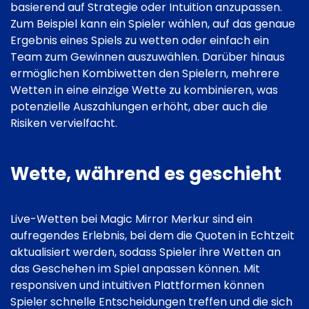
basierend auf Strategie oder Intuition anzupassen.
Zum Beispiel kann ein Spieler wählen, auf das genaue
Ergebnis eines Spiels zu wetten oder einfach ein
Team zum Gewinnen auszuwählen. Darüber hinaus
ermöglichen Kombiwetten den Spielern, mehrere
Wetten in eine einzige Wette zu kombinieren, was
potenzielle Auszahlungen erhöht, aber auch die
Risiken vervielfacht.
Wette, während es geschieht
Live-Wetten bei Magic Mirror Merkur sind ein
aufregendes Erlebnis, bei dem die Quoten in Echtzeit
aktualisiert werden, sodass Spieler ihre Wetten an
das Geschehen im Spiel anpassen können. Mit
responsiven und intuitiven Plattformen können
Spieler schnelle Entscheidungen treffen und die sich