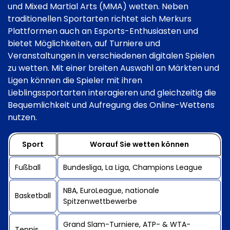
und Mixed Martial Arts (MMA) wetten. Neben
traditionellen Sportarten richtet sich Merkurs
Plattformen auch an Esports-Enthusiasten und
bietet Möglichkeiten, auf Turniere und
Veranstaltungen in verschiedenen digitalen Spielen
zu wetten. Mit einer breiten Auswahl an Märkten und
Ligen können die Spieler mit ihren
Lieblingssportarten interagieren und gleichzeitig die
Bequemlichkeit und Aufregung des Online-Wettens
nutzen.
Sport
Worauf Sie wetten können
Fußball
Bundesliga, La Liga, Champions League
NBA, EuroLeague, nationale
Basketball
Spitzenwettbewerbe
Grand Slam-Turniere, ATP- & WTA-
Tennis