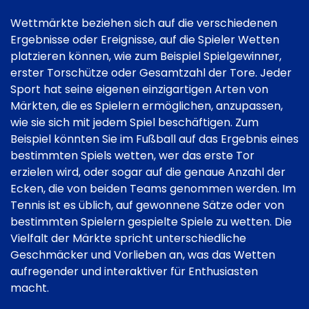
Wettmärkte beziehen sich auf die verschiedenen
Ergebnisse oder Ereignisse, auf die Spieler Wetten
platzieren können, wie zum Beispiel Spielgewinner,
erster Torschütze oder Gesamtzahl der Tore. Jeder
Sport hat seine eigenen einzigartigen Arten von
Märkten, die es Spielern ermöglichen, anzupassen,
wie sie sich mit jedem Spiel beschäftigen. Zum
Beispiel könnten Sie im Fußball auf das Ergebnis eines
bestimmten Spiels wetten, wer das erste Tor
erzielen wird, oder sogar auf die genaue Anzahl der
Ecken, die von beiden Teams genommen werden. Im
Tennis ist es üblich, auf gewonnene Sätze oder von
bestimmten Spielern gespielte Spiele zu wetten. Die
Vielfalt der Märkte spricht unterschiedliche
Geschmäcker und Vorlieben an, was das Wetten
aufregender und interaktiver für Enthusiasten
macht.