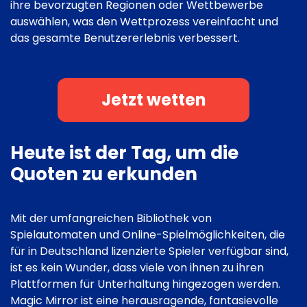
ihre bevorzugten Regionen oder Wettbewerbe
auswählen, was den Wettprozess vereinfacht und
das gesamte Benutzererlebnis verbessert.
Jetzt wetten
Heute ist der Tag, um die
Quoten zu erkunden
Mit der umfangreichen Bibliothek von
Spielautomaten und Online-Spielmöglichkeiten, die
für in Deutschland lizenzierte Spieler verfügbar sind,
ist es kein Wunder, dass viele von ihnen zu ihren
Plattformen für Unterhaltung hingezogen werden.
Magic Mirror ist eine herausragende, fantasievolle