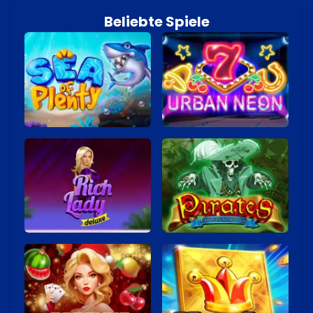
Beliebte Spiele