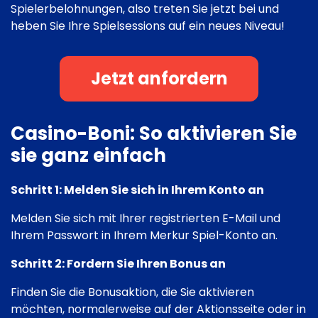
Spielerbelohnungen, also treten Sie jetzt bei und
heben Sie Ihre Spielsessions auf ein neues Niveau!
Jetzt anfordern
Casino-Boni: So aktivieren Sie
sie ganz einfach
Schritt 1: Melden Sie sich in Ihrem Konto an
Melden Sie sich mit Ihrer registrierten E-Mail und
Ihrem Passwort in Ihrem Merkur Spiel-Konto an.
Schritt 2: Fordern Sie Ihren Bonus an
Finden Sie die Bonusaktion, die Sie aktivieren
möchten, normalerweise auf der Aktionsseite oder in