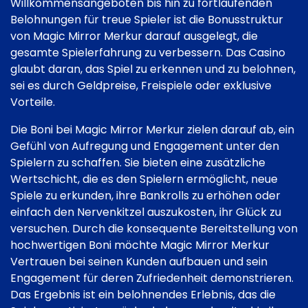
Willkommensangeboten bis hin zu fortlaufenden
Belohnungen für treue Spieler ist die Bonusstruktur
von Magic Mirror Merkur darauf ausgelegt, die
gesamte Spielerfahrung zu verbessern. Das Casino
glaubt daran, das Spiel zu erkennen und zu belohnen,
sei es durch Geldpreise, Freispiele oder exklusive
Vorteile.
Die Boni bei Magic Mirror Merkur zielen darauf ab, ein
Gefühl von Aufregung und Engagement unter den
Spielern zu schaffen. Sie bieten eine zusätzliche
Wertschicht, die es den Spielern ermöglicht, neue
Spiele zu erkunden, ihre Bankrolls zu erhöhen oder
einfach den Nervenkitzel auszukosten, ihr Glück zu
versuchen. Durch die konsequente Bereitstellung von
hochwertigen Boni möchte Magic Mirror Merkur
Vertrauen bei seinen Kunden aufbauen und sein
Engagement für deren Zufriedenheit demonstrieren.
Das Ergebnis ist ein belohnendes Erlebnis, das die