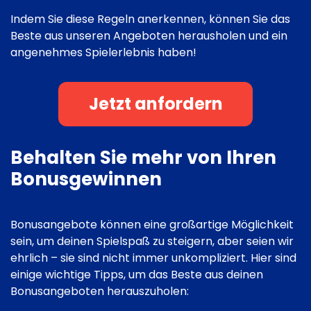
Indem Sie diese Regeln anerkennen, können Sie das
Beste aus unseren Angeboten herausholen und ein
angenehmes Spielerlebnis haben!
Jetzt anfordern
Behalten Sie mehr von Ihren
Bonusgewinnen
Bonusangebote können eine großartige Möglichkeit
sein, um deinen Spielspaß zu steigern, aber seien wir
ehrlich – sie sind nicht immer unkompliziert. Hier sind
einige wichtige Tipps, um das Beste aus deinen
Bonusangeboten herauszuholen: