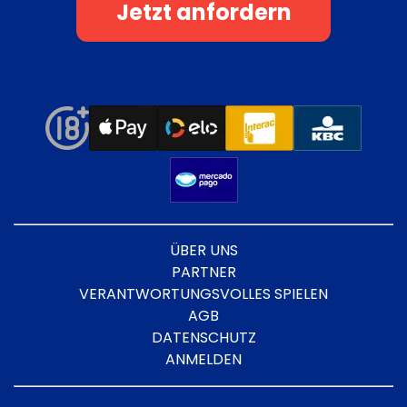
Jetzt anfordern
ÜBER UNS
PARTNER
VERANTWORTUNGSVOLLES SPIELEN
AGB
DATENSCHUTZ
ANMELDEN