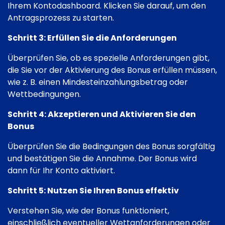
Ihrem Kontodashboard. Klicken Sie darauf, um den
Antragsprozess zu starten.
Schritt 3: Erfüllen Sie die Anforderungen
Überprüfen Sie, ob es spezielle Anforderungen gibt,
die Sie vor der Aktivierung des Bonus erfüllen müssen,
wie z. B. einen Mindesteinzahlungsbetrag oder
Wettbedingungen.
Schritt 4: Akzeptieren und Aktivieren Sie den
Bonus
Überprüfen Sie die Bedingungen des Bonus sorgfältig
und bestätigen Sie die Annahme. Der Bonus wird
dann für Ihr Konto aktiviert.
Schritt 5: Nutzen Sie Ihren Bonus effektiv
Verstehen Sie, wie der Bonus funktioniert,
einschließlich eventueller Wettanforderungen oder